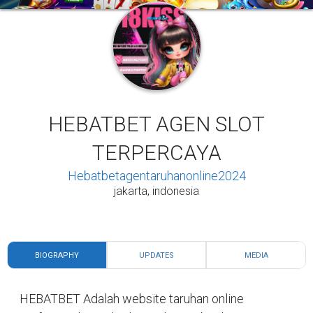
HEBATBET AGEN SLOT
TERPERCAYA
Hebatbetagentaruhanonline2024
jakarta, indonesia
BIOGRAPHY
UPDATES
MEDIA
HEBATBET Adalah website taruhan online