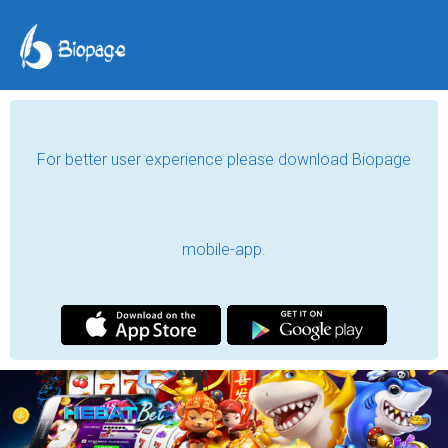
For better user experience please download Biopage
mobile-app.