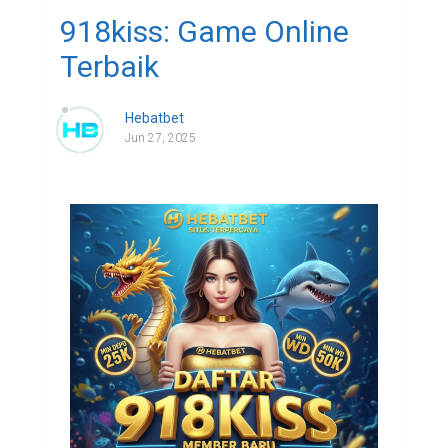
918kiss: Game Online
Terbaik
Hebatbet
Jun 27, 2025