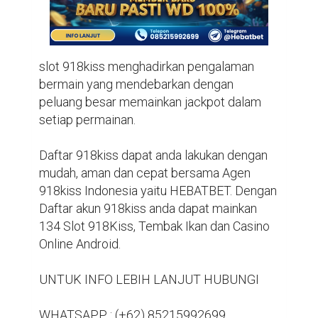
slot 918kiss menghadirkan pengalaman 
bermain yang mendebarkan dengan 
peluang besar memainkan jackpot dalam 
setiap permainan.

Daftar 918kiss dapat anda lakukan dengan 
mudah, aman dan cepat bersama Agen 
918kiss Indonesia yaitu HEBATBET. Dengan 
Daftar akun 918kiss anda dapat mainkan 
134 Slot 918Kiss, Tembak Ikan dan Casino 
Online Android.

UNTUK INFO LEBIH LANJUT HUBUNGI

WHATSAPP : (+62) 85215992699
