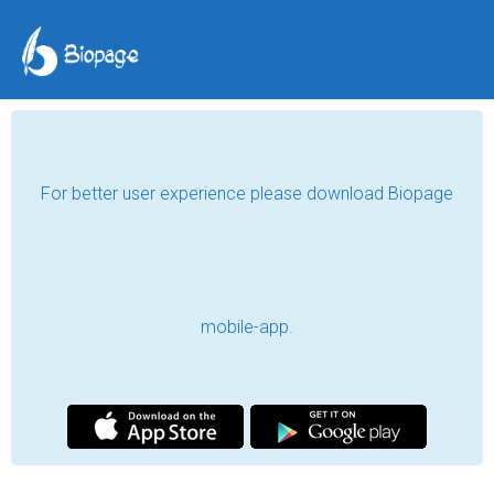
For better user experience please download Biopage
mobile-app.