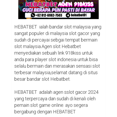
HEBATBET  ialah bandar slot malaysia yang 
sangat populer di malaysia slot gacor yang 
sudah di percayai sebgai tempat bermain 
slot malaysia.Agen slot Hebatbet 
menyediakan sebuah link 918kiss untuk 
anda para player slot indonesia untuk bisa 
selalu bermain dan merasakan sensasi slot 
terbesar malaysia,selamat datang di situs 
besar bandar slot Hebatbet.

HEBATBET  adalah agen sslot gacor 2024 
yang terpercaya dan sudah di kenali oleh 
pemain slot game online. ayo segera 
bergabung dengan HEBATBET
