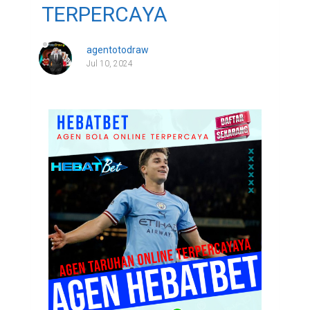
TERPERCAYA
agentotodraw
Jul 10, 2024