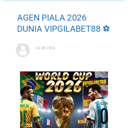
AGEN PIALA 2026
DUNIA VIPGILABET88 ⚽️
Jul 06, 2026