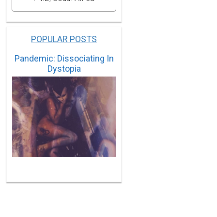
POPULAR POSTS
Pandemic: Dissociating In
Dystopia