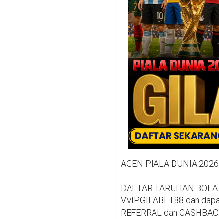
AGEN PIALA DUNIA 2026

DAFTAR TARUHAN BOLA ONL
VVIPGILABET88 dan dapa
REFERRAL dan CASHBAC