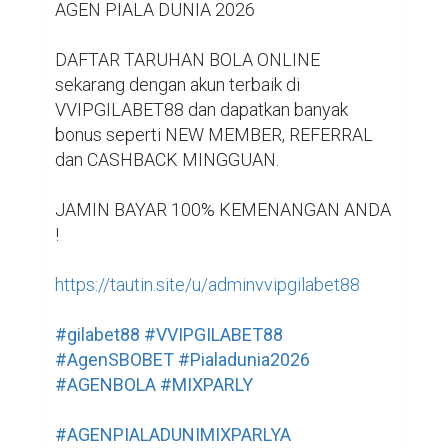
AGEN PIALA DUNIA 2026

DAFTAR TARUHAN BOLA ONLINE 
sekarang dengan akun terbaik di 
VVIPGILABET88 dan dapatkan banyak 
bonus seperti NEW MEMBER, REFERRAL 
dan CASHBACK MINGGUAN.

JAMIN BAYAR 100% KEMENANGAN ANDA 
!

https://tautin.site/u/adminvvipgilabet88
#gilabet88
#VVIPGILABET88
#AgenSBOBET
#Pialadunia2026
#AGENBOLA
#MIXPARLY
#AGENPIALADUNIMIXPARLYA