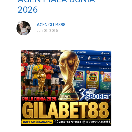
2026
AGEN CLUB388
Jun 02, 2026