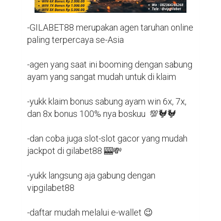
-GILABET88 merupakan agen taruhan online 
paling terpercaya se-Asia

-agen yang saat ini booming dengan sabung 
ayam yang sangat mudah untuk di klaim

-yukk klaim bonus sabung ayam win 6x, 7x, 
dan 8x bonus 100% nya boskuu  💯🐓🐓

-dan coba juga slot-slot gacor yang mudah 
jackpot di gilabet88 🎰💸

-yukk langsung aja gabung dengan 
vipgilabet88

-daftar mudah melalui e-wallet 😉
