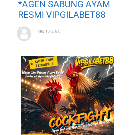
*AGEN SABUNG AYAM
RESMI VIPGILABET88
May 13, 2026