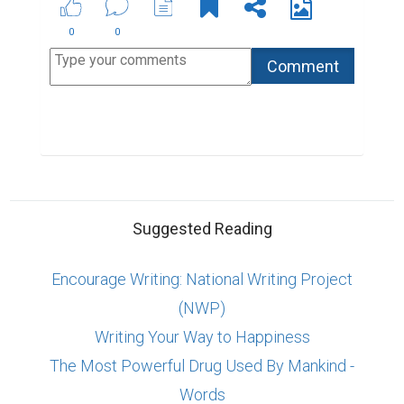
0
0
Suggested Reading
Encourage Writing: National Writing Project
(NWP)
Writing Your Way to Happiness
The Most Powerful Drug Used By Mankind -
Words