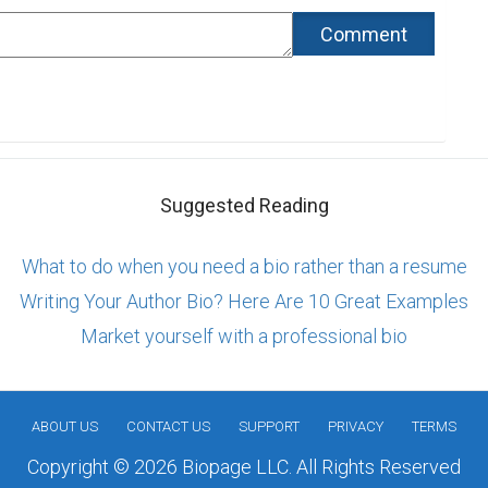
Suggested Reading
What to do when you need a bio rather than a resume
Writing Your Author Bio? Here Are 10 Great Examples
Market yourself with a professional bio
ABOUT US
CONTACT US
SUPPORT
PRIVACY
TERMS
Copyright © 2026 Biopage LLC. All Rights Reserved