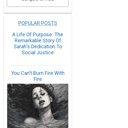
POPULAR POSTS
A Life Of Purpose: The
Remarkable Story Of
Sarah's Dedication To
Social Justice
You Can’t Burn Fire With
Fire