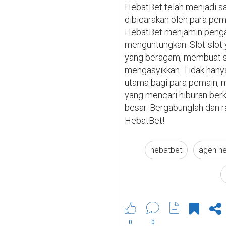
HebatBet telah menjadi sal
dibicarakan oleh para pema
HebatBet menjamin penga
menguntungkan. Slot-slot 
yang beragam, membuat se
mengasyikkan. Tidak hanya 
utama bagi para pemain, m
yang mencari hiburan ber
besar. Bergabunglah dan ra
HebatBet!
hebatbet
agen h
0
0