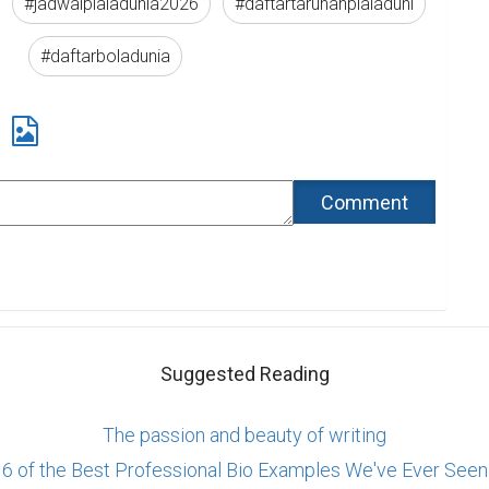
#jadwalpialadunia2026
#daftartaruhanpialaduni
#daftarboladunia
Suggested Reading
The passion and beauty of writing
6 of the Best Professional Bio Examples We've Ever Seen