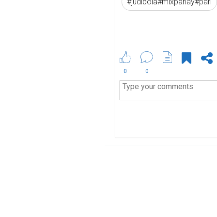
#judibola#mixparlay#parl
0
0