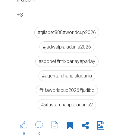
+3
#gilabet888#worldcup2026
#jadwalpialadunia2026
#sbobet#mixparlay#parlay
#agentaruhanpialadunia
#fifaworldcup2026#judibo
#situstaruhanpialadunia2
0
0