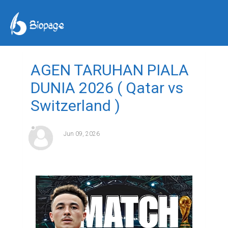
AGEN TARUHAN PIALA
DUNIA 2026 ( Qatar vs
Switzerland )
Jun 09, 2026