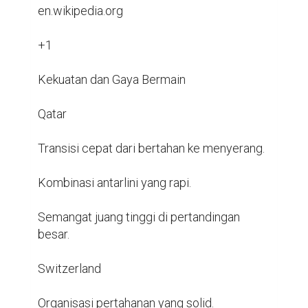
en.wikipedia.org

+1

Kekuatan dan Gaya Bermain

Qatar

Transisi cepat dari bertahan ke menyerang.

Kombinasi antarlini yang rapi.

Semangat juang tinggi di pertandingan 
besar.

Switzerland

Organisasi pertahanan yang solid.
