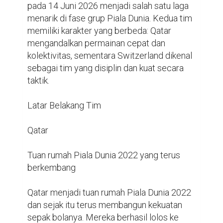
pada 14 Juni 2026 menjadi salah satu laga 
menarik di fase grup Piala Dunia. Kedua tim 
memiliki karakter yang berbeda: Qatar 
mengandalkan permainan cepat dan 
kolektivitas, sementara Switzerland dikenal 
sebagai tim yang disiplin dan kuat secara 
taktik.

Latar Belakang Tim

Qatar

Tuan rumah Piala Dunia 2022 yang terus 
berkembang

Qatar menjadi tuan rumah Piala Dunia 2022 
dan sejak itu terus membangun kekuatan 
sepak bolanya. Mereka berhasil lolos ke 