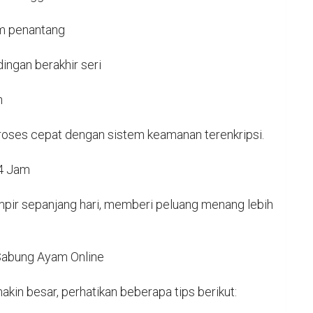
m penantang

ngan berakhir seri



roses cepat dengan sistem keamanan terenkripsi.

4 Jam

pir sepanjang hari, memberi peluang menang lebih 
abung Ayam Online

in besar, perhatikan beberapa tips berikut:
