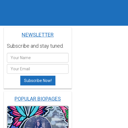
NEWSLETTER
Subscribe and stay tuned.
POPULAR BIOPAGES