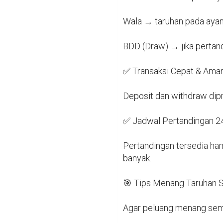
Wala → taruhan pada aya
BDD (Draw) → jika pertandi
✅ Transaksi Cepat & Aman
Deposit dan withdraw dip
✅ Jadwal Pertandingan 2
Pertandingan tersedia ham
banyak.

🎯 Tips Menang Taruhan S
Agar peluang menang semak