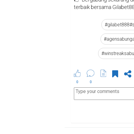
terbaik bersama Gilabet8
#gilabet888
#agensabunga
#winstreaksab
0
0