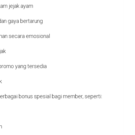
kam jejak ayam

dan gaya bertarung

an secara emosional

ak

romo yang tersedia



rbagai bonus spesial bagi member, seperti:


