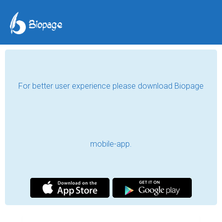
For better user experience please download Biopage
mobile-app.