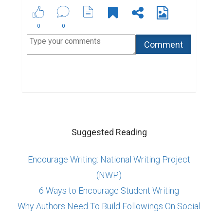
0
0
Suggested Reading
Encourage Writing: National Writing Project
(NWP)
6 Ways to Encourage Student Writing
Why Authors Need To Build Followings On Social