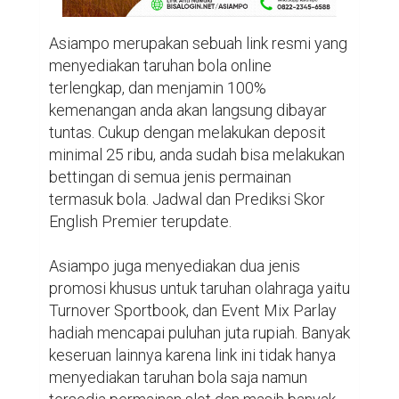
Asiampo merupakan sebuah link resmi yang 
menyediakan taruhan bola online 
terlengkap, dan menjamin 100% 
kemenangan anda akan langsung dibayar 
tuntas. Cukup dengan melakukan deposit 
minimal 25 ribu, anda sudah bisa melakukan 
bettingan di semua jenis permainan 
termasuk bola. Jadwal dan Prediksi Skor 
English Premier terupdate.

Asiampo juga menyediakan dua jenis 
promosi khusus untuk taruhan olahraga yaitu 
Turnover Sportbook, dan Event Mix Parlay 
hadiah mencapai puluhan juta rupiah. Banyak 
keseruan lainnya karena link ini tidak hanya 
menyediakan taruhan bola saja namun 