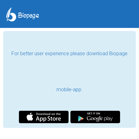
For better user experience please download Biopage
mobile-app.