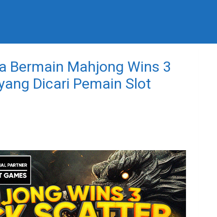
a Bermain Mahjong Wins 3
yang Dicari Pemain Slot