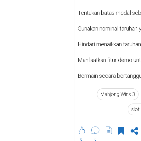
Tentukan batas modal seb
Gunakan nominal taruhan 
Hindari menaikkan taruhan 
Manfaatkan fitur demo u
Bermain secara bertanggun
Mahjong Wins 3
slot
0
0