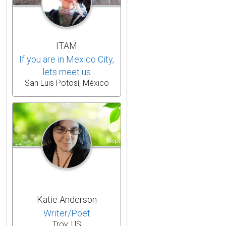
ITAM
If you are in Mexico City,
lets meet us
San Luis Potosí, México
Katie Anderson
Writer/Poet
Troy, US