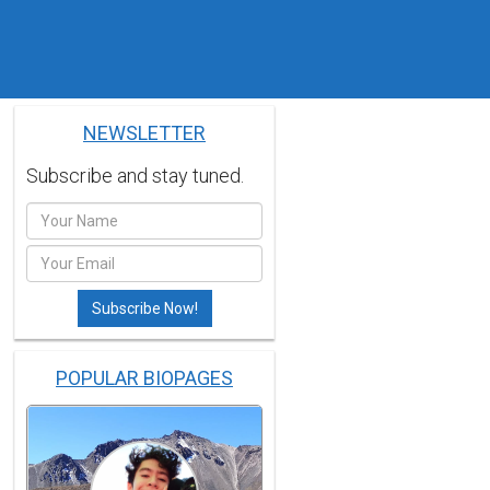
NEWSLETTER
Subscribe and stay tuned.
POPULAR BIOPAGES