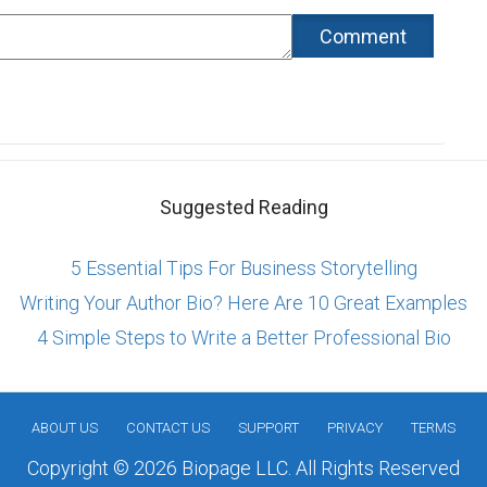
Suggested Reading
5 Essential Tips For Business Storytelling
Writing Your Author Bio? Here Are 10 Great Examples
4 Simple Steps to Write a Better Professional Bio
ABOUT US
CONTACT US
SUPPORT
PRIVACY
TERMS
Copyright © 2026 Biopage LLC. All Rights Reserved