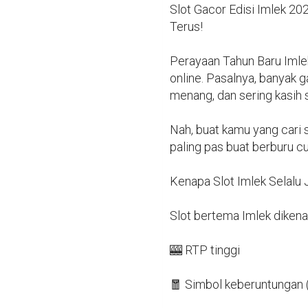
Slot Gacor Edisi Imlek 20
Terus!

Perayaan Tahun Baru Imlek
online. Pasalnya, banyak 
menang, dan sering kasih s
Nah, buat kamu yang cari s
paling pas buat berburu cu
Kenapa Slot Imlek Selalu J
Slot bertema Imlek dikenal 
🎰 RTP tinggi

🧧 Simbol keberuntungan (