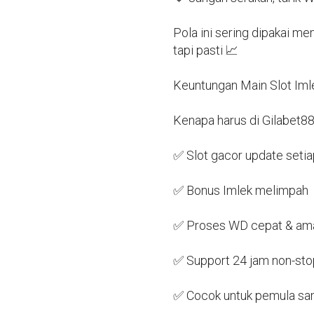
Pola ini sering dipakai me
tapi pasti 📈

Keuntungan Main Slot Imle
Kenapa harus di Gilabet88
✅ Slot gacor update setiap
✅ Bonus Imlek melimpah

✅ Proses WD cepat & ama
✅ Support 24 jam non-stop
✅ Cocok untuk pemula sa