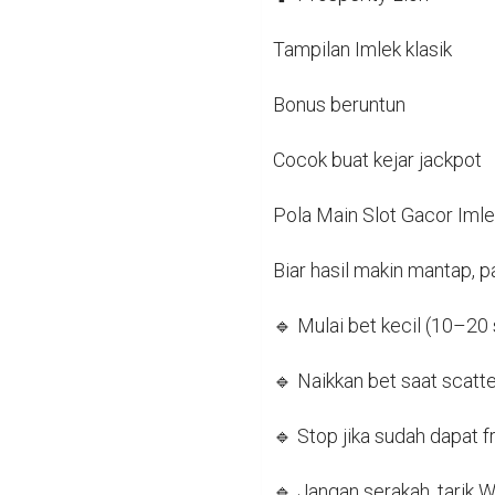
Tampilan Imlek klasik

Bonus beruntun

Cocok buat kejar jackpot

Pola Main Slot Gacor Imle
Biar hasil makin mantap, pak
🔹 Mulai bet kecil (10–20 s
🔹 Naikkan bet saat scatte
🔹 Stop jika sudah dapat f
🔹 Jangan serakah, tarik W