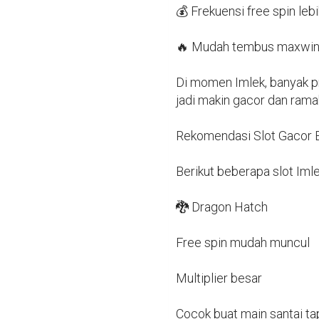
💰 Frekuensi free spin lebi
🔥 Mudah tembus maxwin 
Di momen Imlek, banyak pr
jadi makin gacor dan rama
Rekomendasi Slot Gacor Ed
Berikut beberapa slot Imle
🐉 Dragon Hatch

Free spin mudah muncul

Multiplier besar

Cocok buat main santai ta