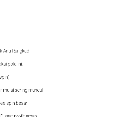
k Anti Rungkad

ai pola ini:

pin)

r mulai sering muncul

ree spin besar

D saat profit aman
