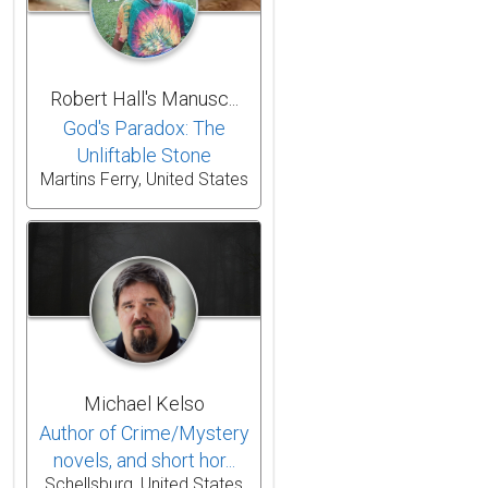
Robert Hall's Manusc...
God's Paradox: The
Unliftable Stone
Martins Ferry, United States
Michael Kelso
Author of Crime/Mystery
novels, and short hor...
Schellsburg, United States