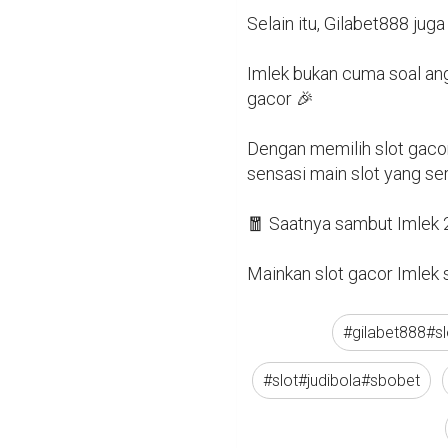
Selain itu, Gilabet888 juga
Imlek bukan cuma soal ang
gacor 🎉

Dengan memilih slot gacor 
sensasi main slot yang ser
🧧 Saatnya sambut Imlek 2
Mainkan slot gacor Imlek 
#gilabet888#s
#slot#judibola#sbobet