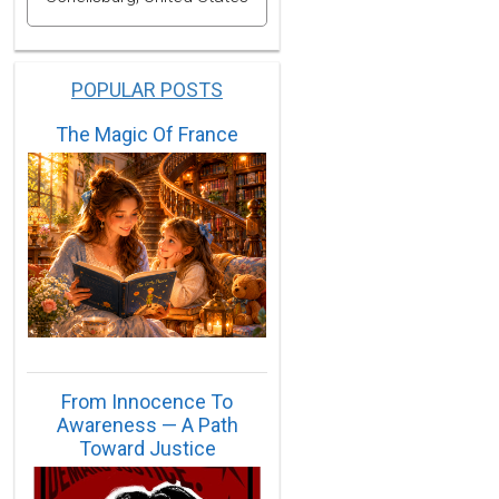
POPULAR POSTS
The Magic Of France
From Innocence To
Awareness — A Path
Toward Justice