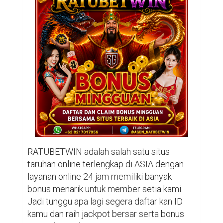
RATUBETWIN adalah salah satu situs 
taruhan online terlengkap di ASIA dengan 
layanan online 24 jam memiliki banyak 
bonus menarik untuk member setia kami. 
Jadi tunggu apa lagi segera daftar kan ID 
kamu dan raih jackpot bersar serta bonus 