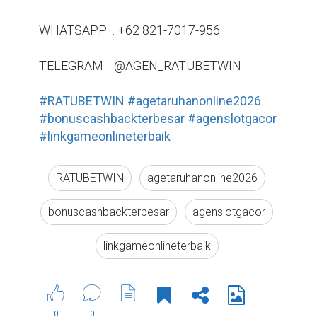
WHATSAPP  : +62 821-7017-956

TELEGRAM  : @AGEN_RATUBETWIN

#RATUBETWIN
#agetaruhanonline2026
#bonuscashbackterbesar
#agenslotgacor
#linkgameonlineterbaik
RATUBETWIN
agetaruhanonline2026
bonuscashbackterbesar
agenslotgacor
linkgameonlineterbaik
0
0