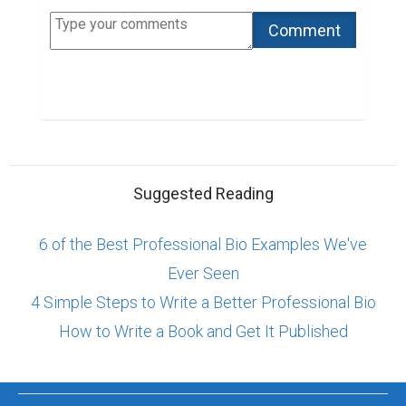
Suggested Reading
6 of the Best Professional Bio Examples We've
Ever Seen
4 Simple Steps to Write a Better Professional Bio
How to Write a Book and Get It Published