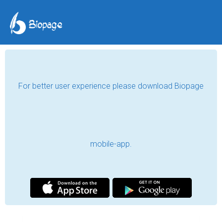
For better user experience please download Biopage
mobile-app.