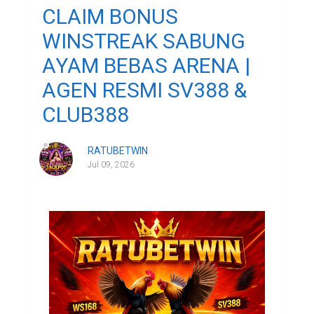
CLAIM BONUS
WINSTREAK SABUNG
AYAM BEBAS ARENA |
AGEN RESMI SV388 &
CLUB388
RATUBETWIN
Jul 09, 2026