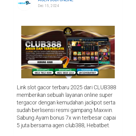
Dec 15, 2024
Link slot gacor terbaru 2025 dari CLUB388 
memberikan sebuah layanan online super 
tergacor dengan kemudahan jackpot serta 
sudah berlisensi resmi gampang Maxwin. 
Sabung Ayam bonus 7x win terbesar capai 
5 juta bersama agen club388, Hebatbet.