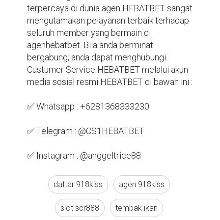
terpercaya di dunia agen HEBATBET sangat 
mengutamakan pelayanan terbaik terhadap 
seluruh member yang bermain di 
agenhebatbet. Bila anda berminat 
bergabung, anda dapat menghubungi 
Custumer Service HEBATBET melalui akun 
media sosial resmi HEBATBET di bawah ini :

✅ Whatsapp : +6281368333230

✅ Telegram : @CS1HEBATBET

✅ Instagram : @anggeltrice88
daftar 918kiss
agen 918kiss
slot scr888
tembak ikan