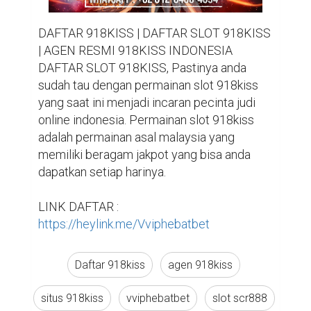
DAFTAR 918KISS | DAFTAR SLOT 918KISS 
| AGEN RESMI 918KISS INDONESIA 
DAFTAR SLOT 918KISS, Pastinya anda 
sudah tau dengan permainan slot 918kiss 
yang saat ini menjadi incaran pecinta judi 
online indonesia. Permainan slot 918kiss 
adalah permainan asal malaysia yang 
memiliki beragam jakpot yang bisa anda 
dapatkan setiap harinya.

LINK DAFTAR : 
https://heylink.me/Vviphebatbet
Daftar 918kiss
agen 918kiss
situs 918kiss
vviphebatbet
slot scr888