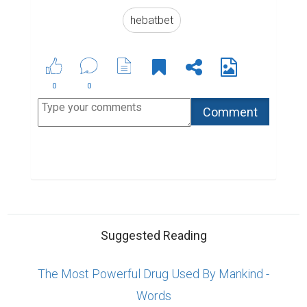
hebatbet
0
0
Suggested Reading
The Most Powerful Drug Used By Mankind -
Words