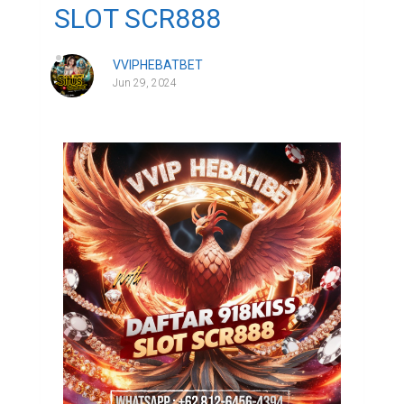
SLOT SCR888
VVIPHEBATBET
Jun 29, 2024