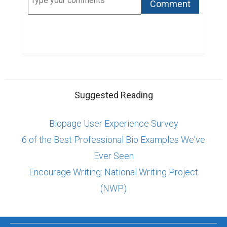
Suggested Reading
Biopage User Experience Survey
6 of the Best Professional Bio Examples We've
Ever Seen
Encourage Writing: National Writing Project
(NWP)