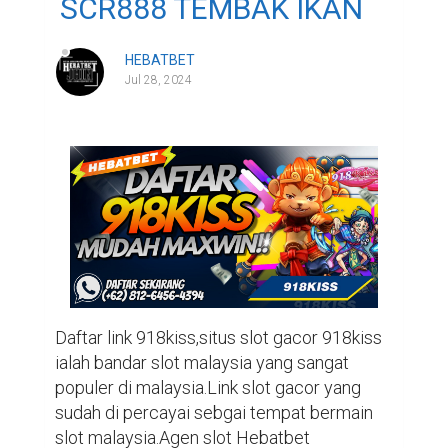
SCR888 TEMBAK IKAN
HEBATBET
Jul 28, 2024
Daftar link 918kiss,situs slot gacor 918kiss 
ialah bandar slot malaysia yang sangat 
populer di malaysia.Link slot gacor yang 
sudah di percayai sebgai tempat bermain 
slot malaysia.Agen slot Hebatbet 