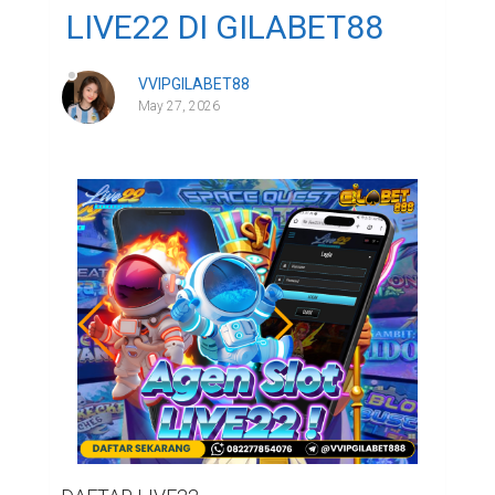
LIVE22 DI GILABET88
VVIPGILABET88
May 27, 2026