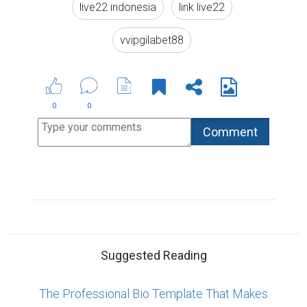
live22 indonesia
link live22
vvipgilabet88
0
0
Suggested Reading
The Professional Bio Template That Makes