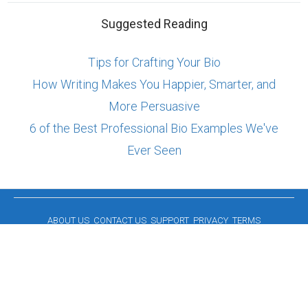
Suggested Reading
Tips for Crafting Your Bio
How Writing Makes You Happier, Smarter, and
More Persuasive
6 of the Best Professional Bio Examples We've
Ever Seen
ABOUT US
CONTACT US
SUPPORT
PRIVACY
TERMS
Copyright © 2026 Biopage LLC. All Rights
Reserved