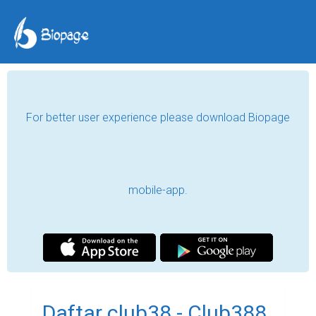
For better user experience please download Biopage
mobile-app.
Daftar club38 - Club388