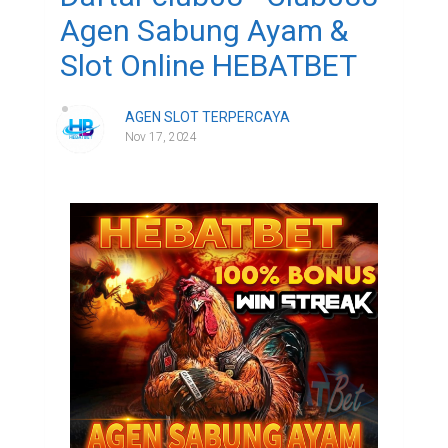
Agen Sabung Ayam &
Slot Online HEBATBET
AGEN SLOT TERPERCAYA
Nov 17, 2024