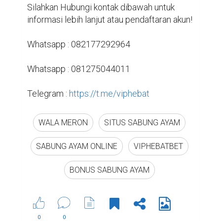
Silahkan Hubungi kontak dibawah untuk 
informasi lebih lanjut atau pendaftaran akun!

Whatsapp : 082177292964

Whatsapp : 081275044011

Telegram : 
https://t.me/viphebat
WALA MERON
SITUS SABUNG AYAM
SABUNG AYAM ONLINE
VIPHEBATBET
BONUS SABUNG AYAM
0
0