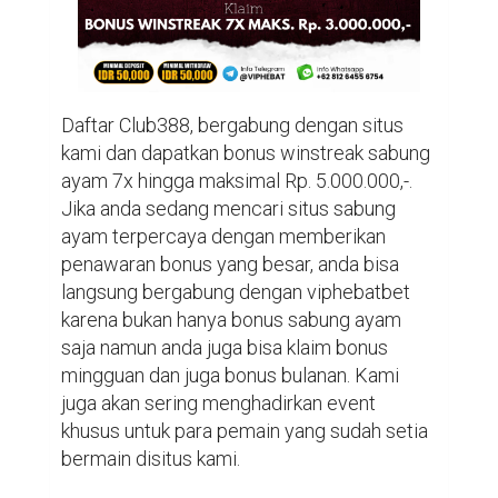
Daftar Club388, bergabung dengan situs 
kami dan dapatkan bonus winstreak sabung 
ayam 7x hingga maksimal Rp. 5.000.000,-. 
Jika anda sedang mencari situs sabung 
ayam terpercaya dengan memberikan 
penawaran bonus yang besar, anda bisa 
langsung bergabung dengan viphebatbet 
karena bukan hanya bonus sabung ayam 
saja namun anda juga bisa klaim bonus 
mingguan dan juga bonus bulanan. Kami 
juga akan sering menghadirkan event 
khusus untuk para pemain yang sudah setia 
bermain disitus kami.
