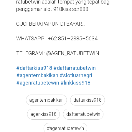
ratubetwin adalah tempat yang tepat bagi 
penggemar slot 918kiss scr888

CUCI BERAPAPUN DI BAYAR…

WHATSAPP : +62 851–2385–5634

TELEGRAM : @AGEN_RATUBETWIN

#daftarkiss918
#daftarratubetwin
#agentembakikan
#slotluarnegri
#agenratubetewin
#linkkiss918
agentembakikan
daftarkiss918
agenkiss918
daftarratubetwin
#agenratubetewin