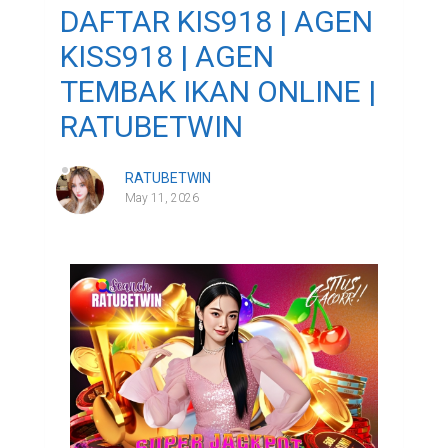
DAFTAR KIS918 | AGEN
KISS918 | AGEN
TEMBAK IKAN ONLINE |
RATUBETWIN
RATUBETWIN
May 11, 2026