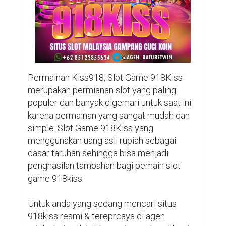
Permainan Kiss918, Slot Game 918Kiss 
merupakan permianan slot yang paling 
populer dan banyak digemari untuk saat ini 
karena permainan yang sangat mudah dan 
simple. Slot Game 918Kiss yang 
menggunakan uang asli rupiah sebagai 
dasar taruhan sehingga bisa menjadi 
penghasilan tambahan bagi pemain slot 
game 918kiss.

Untuk anda yang sedang mencari situs 
918kiss resmi & tereprcaya di agen 