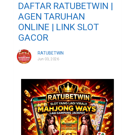
DAFTAR RATUBETWIN |
AGEN TARUHAN
ONLINE | LINK SLOT
GACOR
RATUBETWIN
Jun 03, 2026