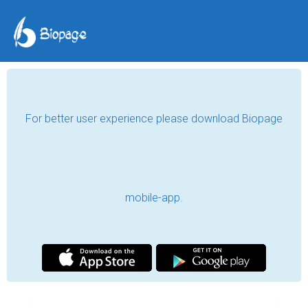
For better user experience please download Biopage
mobile-app.