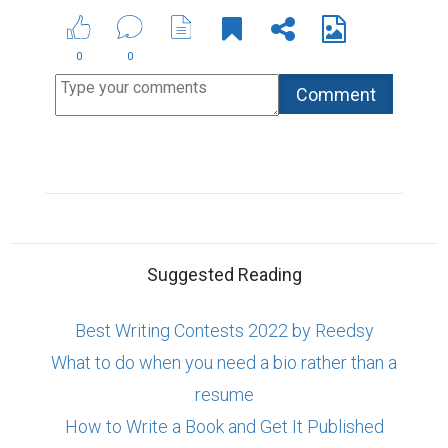
0
0
Suggested Reading
Best Writing Contests 2022 by Reedsy
What to do when you need a bio rather than a
resume
How to Write a Book and Get It Published