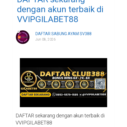
dengan akun terbaik di
VVIPGILABET88
DAFTAR SABUNG AYAM SV388
Jun 08, 2026
DAFTAR sekarang dengan akun terbaik di 
VVIPGILABET88
