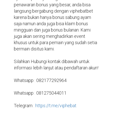
penawaran bonus yang besar, anda bisa 
langsung bergabung dengan viphebatbet 
karena bukan hanya bonus sabung ayam 
saja namun anda juga bisa klaim bonus 
mingguan dan juga bonus bulanan. Kami 
juga akan sering menghadirkan event 
khusus untuk para pemain yang sudah setia 
bermain disitus kami.

Silahkan Hubungi kontak dibawah untuk 
informasi lebih lanjut atau pendaftaran akun!

Whatsapp : 082177292964

Whatsapp : 081275044011

Telegram : 
https://t.me/viphebat