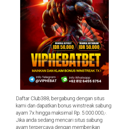
Daftar Club388, bergabung dengan situs 
kami dan dapatkan bonus winstreak sabung 
ayam 7x hingga maksimal Rp. 5.000.000,-. 
Jika anda sedang mencari situs sabung 
ayam terpercaya dengan memberikan 