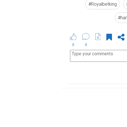
#Royalbetking
#han
0
0