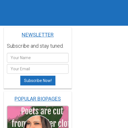
NEWSLETTER
Subscribe and stay tuned.
POPULAR BIOPAGES