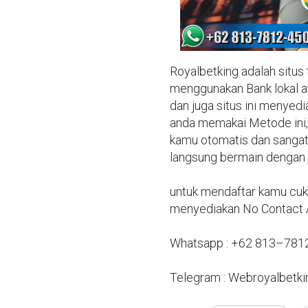
Royalbetking adalah situs t
menggunakan Bank lokal at
dan juga situs ini menyedia
anda memakai Metode ini, 
kamu otomatis dan sangat 
langsung bermain dengan pua
untuk mendaftar kamu cuk
menyediakan No Contact Ag
Whatsapp : +62 813–781
Telegram : Webroyalbetki