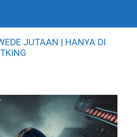
WEDE JUTAAN | HANYA DI
ETKING