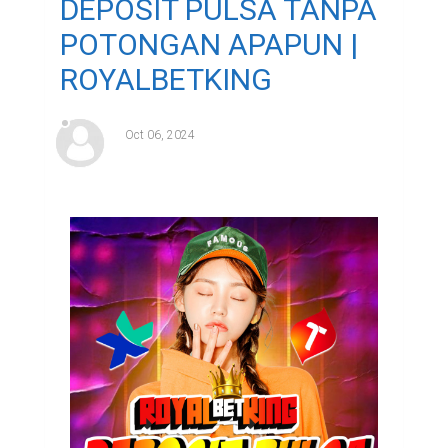
DEPOSIT PULSA TANPA
POTONGAN APAPUN |
ROYALBETKING
Oct 06, 2024