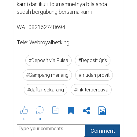
kami dan ikuti tournamnetnya bila anda 
sudah bergabung bersama kami.

WA : 082162748694

Tele: Webroyalbetking
#Deposit via Pulsa
#Deposit Qris
#Gampang menang
#mudah provit
#daftar sekarang
#link terpercaya
0
0