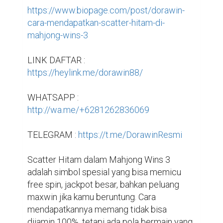
dijamin 100%, tetapi ada pola bermain yang 
sering direkomendasikan para pemain 
profesional di Dorawin:

✅ Manfaatkan betting stabil — jangan 
langsung all-in, atur modal dengan bijak dan 
naikkan perlahan saat pola scatter mulai 
muncul.

✅ Perhatikan putaran panas — biasanya 
scatter hitam lebih sering muncul setelah 
30–50 spin tanpa bonus besar.

✅ Gunakan fitur turbo — fitur ini 
mempercepat perputaran reel, memberi 
peluang lebih cepat untuk menemukan pola 
scatter.
