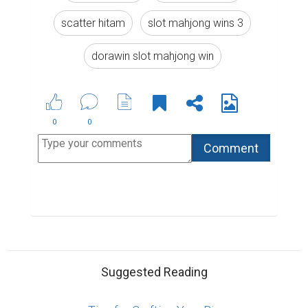
Tips for Crafting Your Bio
Writing Your Way to Happiness
The Most Powerful Drug Used By Mankind -
Words
ABOUT US
CONTACT US
SUPPORT
PRIVACY
TERMS
Copyright © 2026 Biopage LLC. All Rights
Reserved