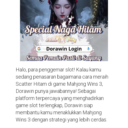
https://www.biopage.com/post/dorawin-
cara-mendapatkan-scatter-hitam-di-
mahjong-wins-3
LINK DAFTAR : 
https://heylink.me/dorawin88/
WHATSAPP : 
http://wa.me/+6281262836069
TELEGRAM : 
https://t.me/DorawinResmi
Scatter Hitam dalam Mahjong Wins 3 
adalah simbol spesial yang bisa memicu 
free spin, jackpot besar, bahkan peluang 
maxwin jika kamu beruntung. Cara 
mendapatkannya memang tidak bisa 