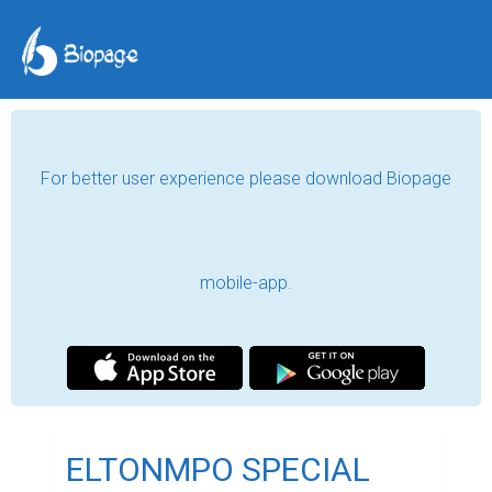
For better user experience please download Biopage
mobile-app.
ELTONMPO SPECIAL