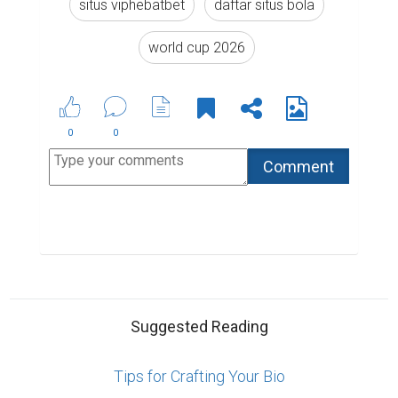
situs viphebatbet
daftar situs bola
world cup 2026
0
0
Suggested Reading
Tips for Crafting Your Bio