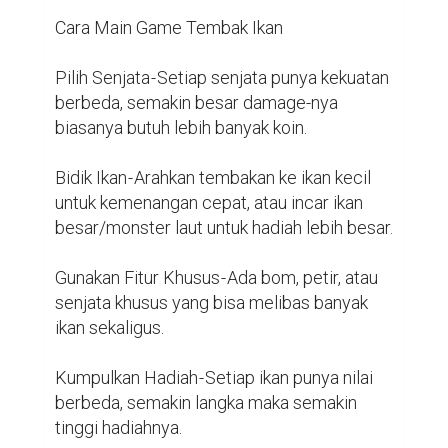
Cara Main Game Tembak Ikan

Pilih Senjata - Setiap senjata punya kekuatan 
berbeda, semakin besar damage-nya 
biasanya butuh lebih banyak koin.

Bidik Ikan - Arahkan tembakan ke ikan kecil 
untuk kemenangan cepat, atau incar ikan 
besar/monster laut untuk hadiah lebih besar.

Gunakan Fitur Khusus - Ada bom, petir, atau 
senjata khusus yang bisa melibas banyak 
ikan sekaligus.

Kumpulkan Hadiah - Setiap ikan punya nilai 
berbeda, semakin langka maka semakin 
tinggi hadiahnya.
