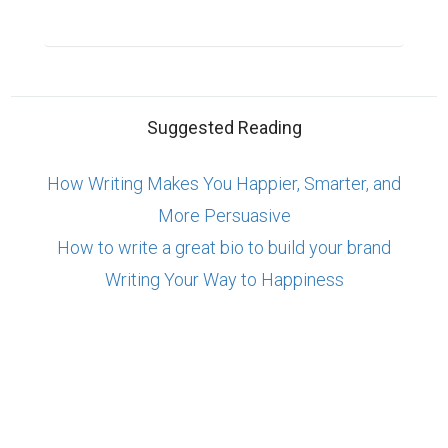
Suggested Reading
How Writing Makes You Happier, Smarter, and
More Persuasive
How to write a great bio to build your brand
Writing Your Way to Happiness
ABOUT US
CONTACT US
SUPPORT
PRIVACY
TERMS
Copyright © 2026 Biopage LLC. All Rights