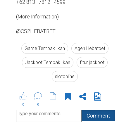
+62 813–7812–4599

(More Information)

@CS2HEBATBET
Game Tembak Ikan
Agen Hebatbet
Jackpot Tembak Ikan
fitur jackpot
slotonline
0
0