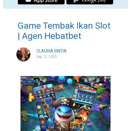
Game Tembak Ikan Slot
| Agen Hebatbet
CLAUDIA SINTIA
Sep 12, 2025