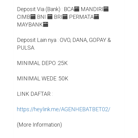
Deposit Via (Bank) : BCA🏧 MANDIRI🏧 
CIMB🏧 BNI 🏧 BRI🏧 PERMATA🏧 
MAYBANK🏧

Deposit Lain nya : OVO, DANA, GOPAY & 
PULSA.

MINIMAL DEPO :25K

MINIMAL WEDE :50K

LINK DAFTAR :

https://heylink.me/AGENHEBATBET02/
(More Information)
