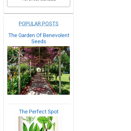
POPULAR POSTS
The Garden Of Benevolent
Seeds
The Perfect Spot