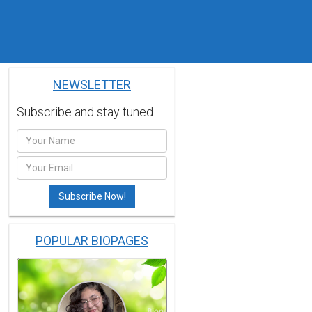
NEWSLETTER
Subscribe and stay tuned.
POPULAR BIOPAGES