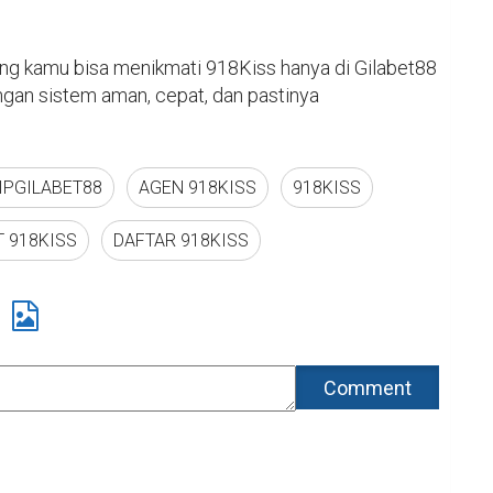
ang kamu bisa menikmati 918Kiss hanya di Gilabet88 
gan sistem aman, cepat, dan pastinya 
IPGILABET88
AGEN 918KISS
918KISS
T 918KISS
DAFTAR 918KISS