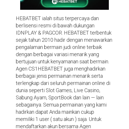
HEBATBET ialah situs terpercaya dan 
berlisensi resmi di bawah dukungan 
IDNPLAY & PAGCOR. HEBATBET terbentuk 
sejak tahun 2010 hadir dengan menawarkan 
pengalaman bermain judi online terbaik 
dengan berbagai variasi menarik yang 
bertujuan untuk kenyamanan saat bermain. 
Agen CS1HEBATBET juga menghadirkan 
berbagai jenis permainan menarik serta 
terlengkap dari seluruh permainan online di 
dunia seperti Slot Games, Live Casino, 
Sabung Ayam, SportBook dan lain — lain 
sebagainya. Semua permainan yang kami 
hadirkan dapat Anda mainkan cukup 
memiliki 1 user ( satu akun ) saja. Untuk 
mendaftarkan akun bersama Agen 