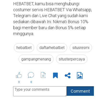
HEBATBET, kamu bisa menghubungi 
costumer servis HEBATBET Via Whatsapp, 
Telegram dan Live Chat yang sudah kami 
sediakan dibawah Ini. Nikmati Bonus 10% 
bagi member baru dan Bonus 5% setiap 
minggunya.
hebatbet
daftarhebatbet
situsresmi
gampangmenang
situsterpercaya
0
0