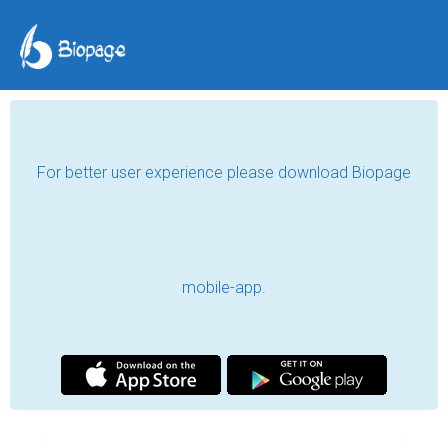
For better user experience please download Biopage
mobile-app.