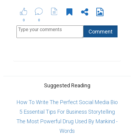
0
0
Suggested Reading
How To Write The Perfect Social Media Bio
5 Essential Tips For Business Storytelling
The Most Powerful Drug Used By Mankind -
Words