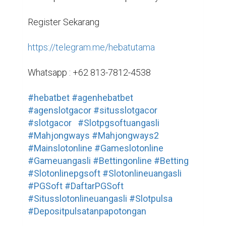
Register Sekarang

https://telegram.me/hebatutama
Whatsapp : +62 813-7812-4538

#hebatbet
#agenhebatbet
#agenslotgacor
#situsslotgacor
#slotgacor
#Slotpgsoftuangasli
#Mahjongways
#Mahjongways2
#Mainslotonline
#Gameslotonline
#Gameuangasli
#Bettingonline
#Betting
#Slotonlinepgsoft
#Slotonlineuangasli
#PGSoft
#DaftarPGSoft
#Situsslotonlineuangasli
#Slotpulsa
#Depositpulsatanpapotongan