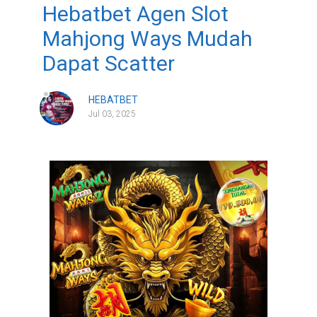
Hebatbet Agen Slot
Mahjong Ways Mudah
Dapat Scatter
HEBATBET
Jul 03, 2025