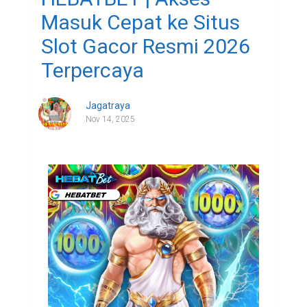
Masuk Cepat ke Situs
Slot Gacor Resmi 2026
Terpercaya
Jagatraya
Nov 14, 2025