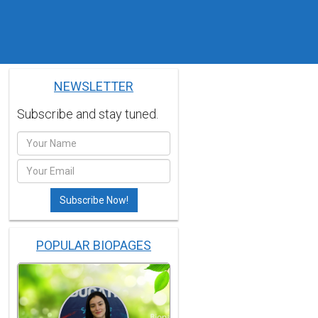
NEWSLETTER
Subscribe and stay tuned.
POPULAR BIOPAGES