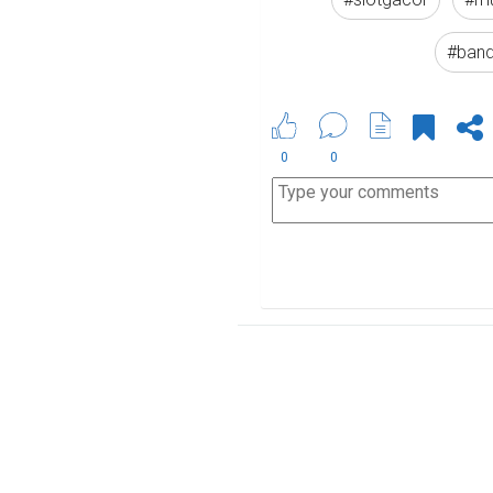
#band
0
0