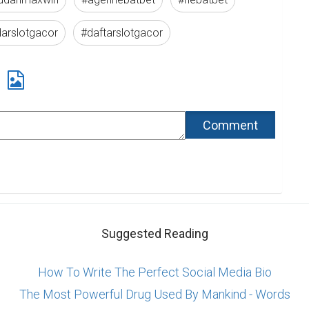
arslotgacor
#daftarslotgacor
Suggested Reading
How To Write The Perfect Social Media Bio
The Most Powerful Drug Used By Mankind - Words