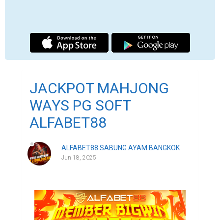
MAHJONG WAYS

GAME SLOT PG SOFT

🥰🥰🥰

Deposit : 500.000

Withdraw : 4,500,000
