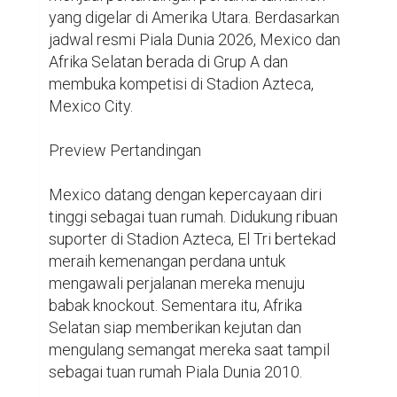
yang digelar di Amerika Utara. Berdasarkan 
jadwal resmi Piala Dunia 2026, Mexico dan 
Afrika Selatan berada di Grup A dan 
membuka kompetisi di Stadion Azteca, 
Mexico City.

Preview Pertandingan

Mexico datang dengan kepercayaan diri 
tinggi sebagai tuan rumah. Didukung ribuan 
suporter di Stadion Azteca, El Tri bertekad 
meraih kemenangan perdana untuk 
mengawali perjalanan mereka menuju 
babak knockout. Sementara itu, Afrika 
Selatan siap memberikan kejutan dan 
mengulang semangat mereka saat tampil 
sebagai tuan rumah Piala Dunia 2010.
