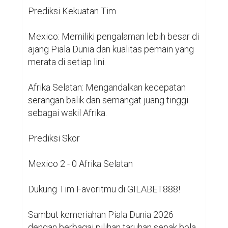
Prediksi Kekuatan Tim

Mexico: Memiliki pengalaman lebih besar di 
ajang Piala Dunia dan kualitas pemain yang 
merata di setiap lini.

Afrika Selatan: Mengandalkan kecepatan 
serangan balik dan semangat juang tinggi 
sebagai wakil Afrika.

Prediksi Skor

Mexico 2 - 0 Afrika Selatan

Dukung Tim Favoritmu di GILABET888!

Sambut kemeriahan Piala Dunia 2026 
dengan berbagai pilihan taruhan sepak bola 