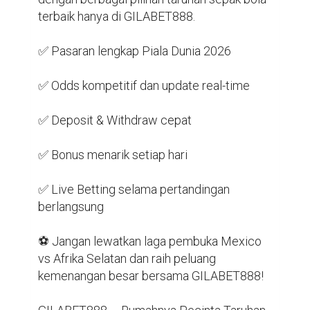
terbaik hanya di GILABET888.

✅ Pasaran lengkap Piala Dunia 2026

✅ Odds kompetitif dan update real-time

✅ Deposit & Withdraw cepat

✅ Bonus menarik setiap hari

✅ Live Betting selama pertandingan 
berlangsung

⚽ Jangan lewatkan laga pembuka Mexico 
vs Afrika Selatan dan raih peluang 
kemenangan besar bersama GILABET888!
