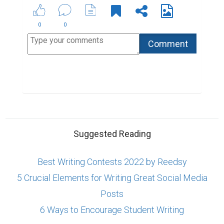
0
0
Suggested Reading
Best Writing Contests 2022 by Reedsy
5 Crucial Elements for Writing Great Social Media
Posts
6 Ways to Encourage Student Writing