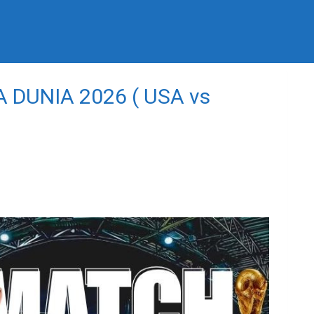
 DUNIA 2026 ( USA vs