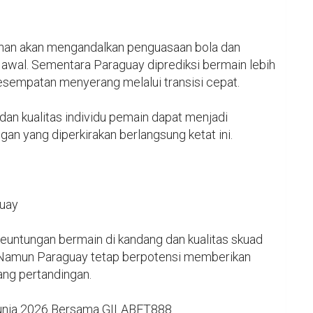
nan akan mengandalkan penguasaan bola dan 
 awal. Sementara Paraguay diprediksi bermain lebih 
sempatan menyerang melalui transisi cepat.

dan kualitas individu pemain dapat menjadi 
n yang diperkirakan berlangsung ketat ini.

uay

keuntungan bermain di kandang dan kualitas skuad 
. Namun Paraguay tetap berpotensi memberikan 
ng pertandingan.

Dunia 2026 Bersama GILABET888
