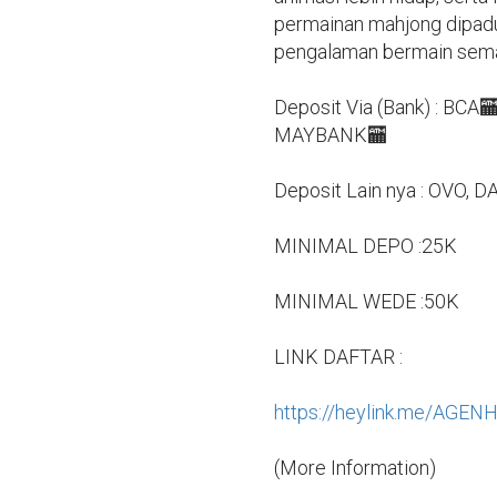
permainan mahjong dipad
pengalaman bermain sema
Deposit Via (Bank) : BC
MAYBANK🏧

Deposit Lain nya : OVO, 
MINIMAL DEPO :25K

MINIMAL WEDE :50K

LINK DAFTAR :

https://heylink.me/AGE
(More Information)
