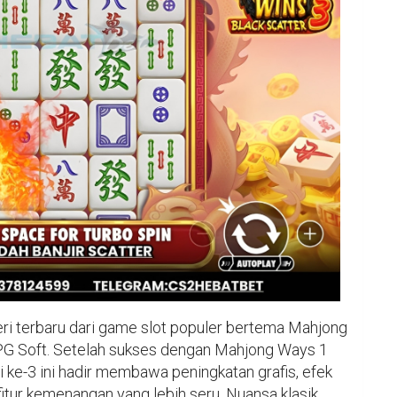
i terbaru dari game slot populer bertema Mahjong 
G Soft. Setelah sukses dengan Mahjong Ways 1 
 ke-3 ini hadir membawa peningkatan grafis, efek 
 fitur kemenangan yang lebih seru. Nuansa klasik 