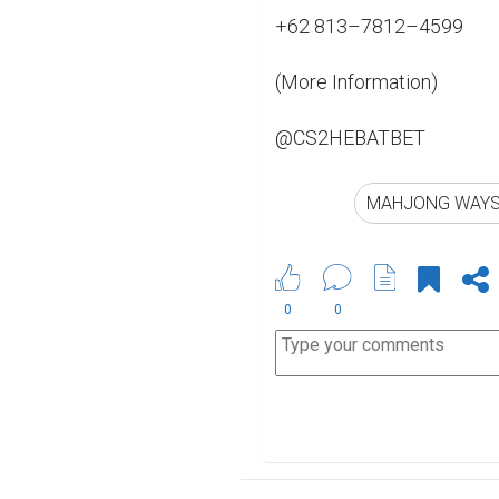
+62 813–7812–4599

(More Information)

@CS2HEBATBET
MAHJONG WAYS
0
0