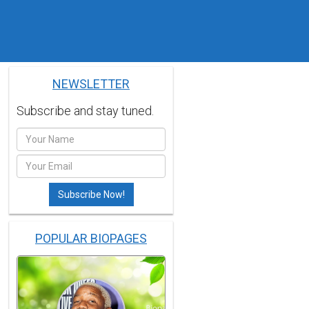
NEWSLETTER
Subscribe and stay tuned.
POPULAR BIOPAGES