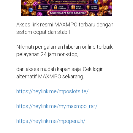
Akses link resmi MAXMPO terbaru dengan 
sistem cepat dan stabil.

Nikmati pengalaman hiburan online terbaik, 
pelayanan 24 jam non-stop,

dan akses mudah kapan saja. Cek login 
alternatif MAXMPO sekarang.

https://heylink.me/mposlotsite/
https://heylink.me/my.maxmpo_rar/
https://heylink.me/mpopenuh/