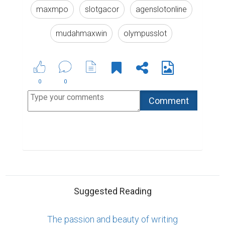
maxmpo
slotgacor
agenslotonline
mudahmaxwin
olympusslot
0
0
Suggested Reading
The passion and beauty of writing