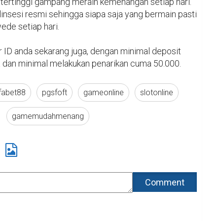
tertinggi gampang meraih kemenangan setiap hari. 
rlinsesi resmi sehingga siapa saja yang bermain pasti 
de setiap hari.

r ID anda sekarang juga, dengan minimal deposit 
 dan minimal melakukan penarikan cuma 50.000.
lfabet88
pgsfoft
gameonline
slotonline
gamemudahmenang