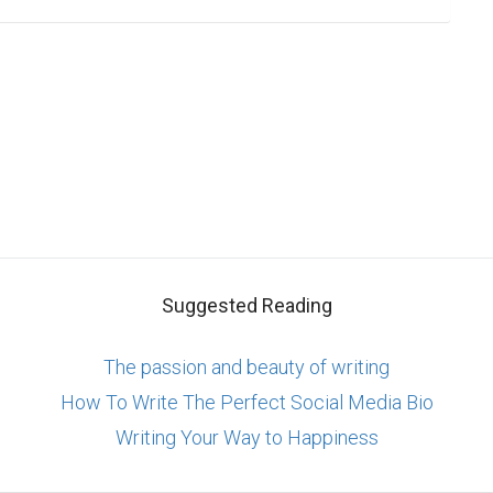
Suggested Reading
The passion and beauty of writing
How To Write The Perfect Social Media Bio
Writing Your Way to Happiness