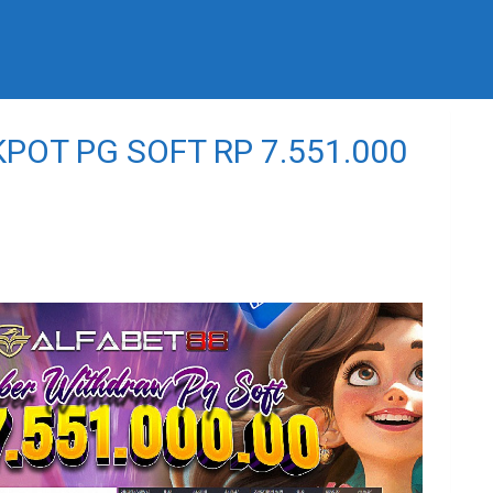
OT PG SOFT RP 7.551.000