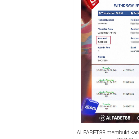
ALFABET88 membuktikan d