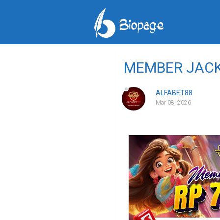
MEMBER JACKP
ALFABET88
Mar 08, 2026