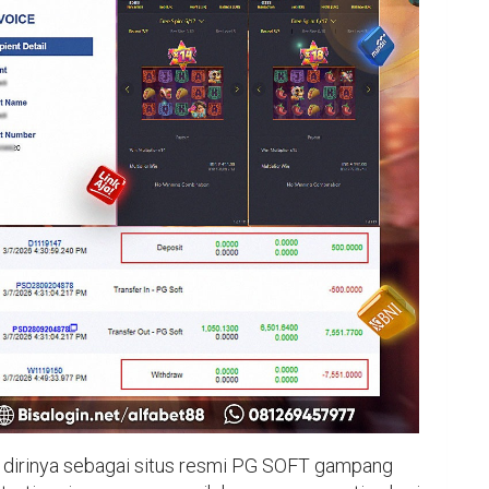
irinya sebagai situs resmi PG SOFT gampang 